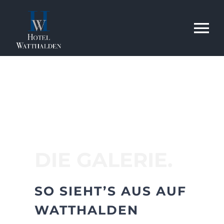
Skip
to
To
content
Na
Home
Hotel
Zimmer
DIE GALERIE.
Tagung
SO SIEHT’S AUS AUF
WATTHALDEN
Brasserie